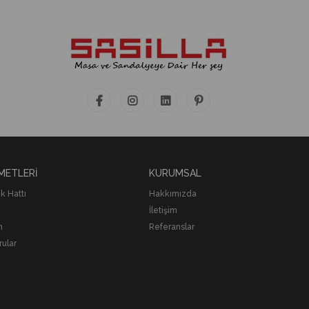
METLERİ
KURUMSAL
 Hattı
Hakkımızda
İletişim
m
Referanslar
rular