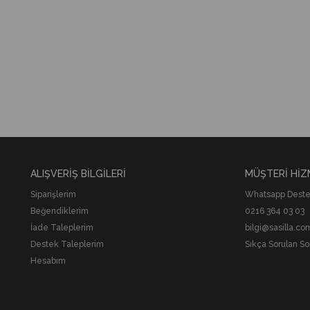
ALIŞVERİŞ BİLGİLERİ
MÜŞTERİ HİZ
Siparişlerim
Whatsapp Destek
Beğendiklerim
0216 364 03 03
İade Taleplerim
bilgi@sasilla.co
Destek Taleplerim
Sıkça Sorulan So
Hesabım