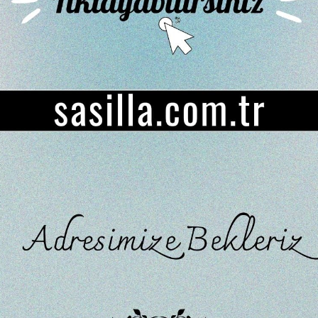
₺0,00
(KDV Dahil)
YÜKSEKLIK
Ürün stoklarımızda k
Favorilere
İstek Listeme
Karşılaştır
Fiyat
Kargo Bedav
Ekle
Ekle
Düşünce
Haber Ver