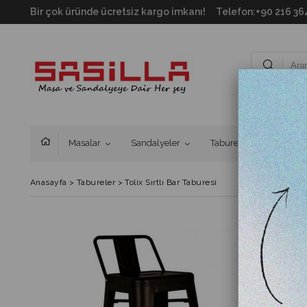
Bir çok üründe ücretsiz kargo imkanı! Telefon:+90 216 3
Masalar
Sandalyeler
Tabureler
Tablalar
Anasayfa
>
Tabureler
>
Tolix Sırtlı Bar Taburesi