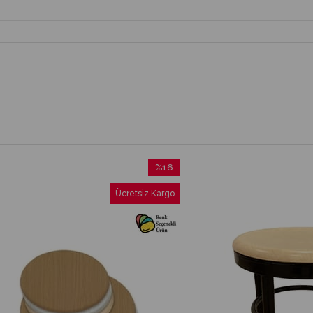
%16
İndirim
Ücretsiz Kargo
Üc
%16İndirim