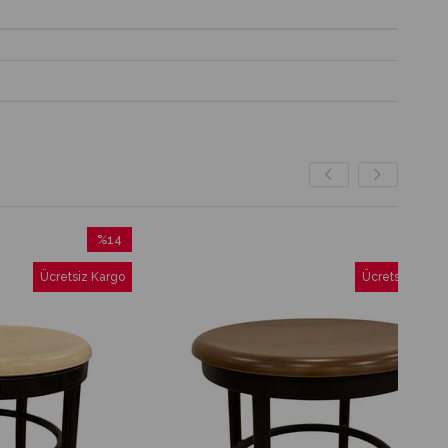
%14
%13
İndirim
İndirim
retsiz Kargo
Ücretsiz Kargo
%14İndirim
%13İndirim