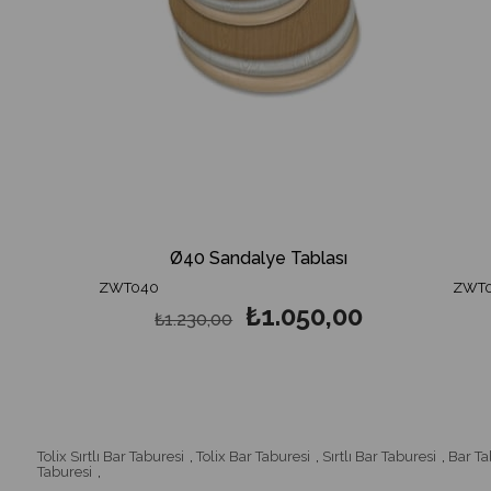
Ø40 Sandalye Tablası
Ø34 T
ZWT040
ZWT034
₺1.050,00
₺1.230,00
₺7
Tolix Sırtlı Bar Taburesi
,
Tolix Bar Taburesi
,
Sırtlı Bar Taburesi
,
Bar Ta
Taburesi
,