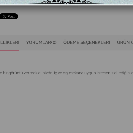
TAVSIYE ET
YORUM YAZ
LLIKLERI
YORUMLAR
(0)
ÖDEME SEÇENEKLERI
ÜRÜN Ö
e bir görüntü vermek elinizde. İç ve dış mekana uygun isterseniz dilediğiniz