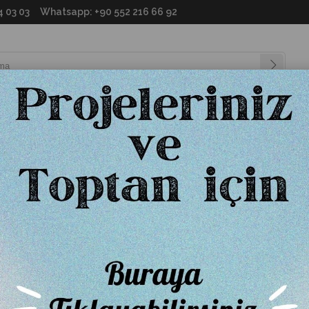
64 03 03 Whatsapp: +90 552 216 66 92
Ayaklar
Takımlar
Aksesuarlar
Dış Mekan
İleti
Tolix Sırtlı Bar Taburesi
(ANA.T-5824)
Özel Renk için RAL Kodu belirtmenizi rica ederiz.