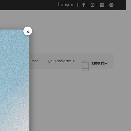
İletişim
×
şim
Referans Listesi
Çalışmalarımız
SEPETIM