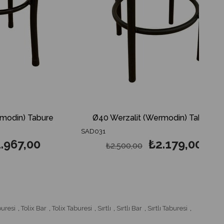
 Tabure
Ø40 Werzalit (Wermodin) Tabure
SAD031
,00
₺2.179,00
₺2.500,00
buresi
,
Tolix Bar
,
Tolix Taburesi
,
Sırtlı
,
Sırtlı Bar
,
Sırtlı Taburesi
,