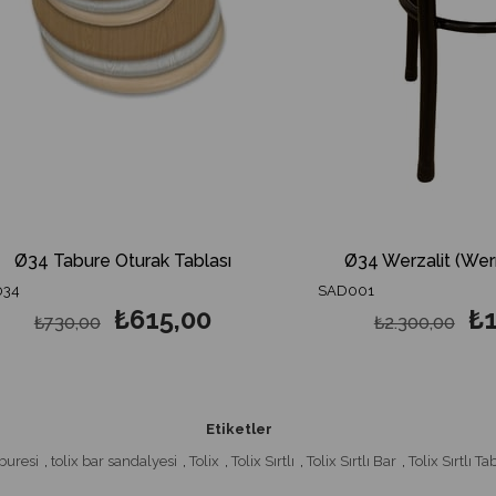
abure Oturak Tablası
Ø34 Werzalit (Wermodin)
SAD001
₺615,00
₺1.967
30,00
₺2.300,00
Etiketler
buresi
,
tolix bar sandalyesi
,
Tolix
,
Tolix Sırtlı
,
Tolix Sırtlı Bar
,
Tolix Sırtlı Ta