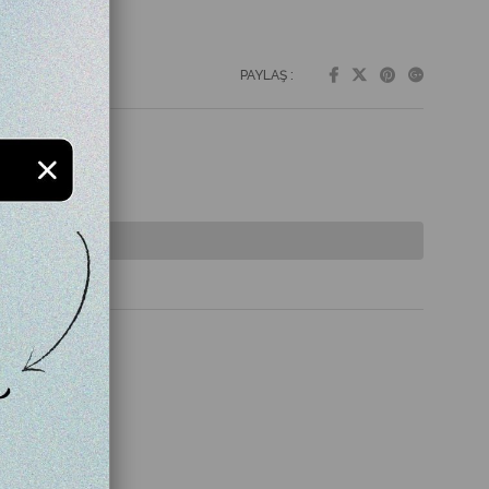
PAYLAŞ :
almamıştır.
a
Gelince
Haber Ver