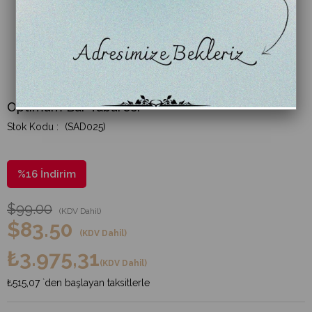
Optimum Bar Taburesi
(SAD025)
%
16
İndirim
$99.00
(KDV Dahil)
$83.50
(KDV Dahil)
₺3.975,31
(KDV Dahil)
₺515,07
`den başlayan taksitlerle