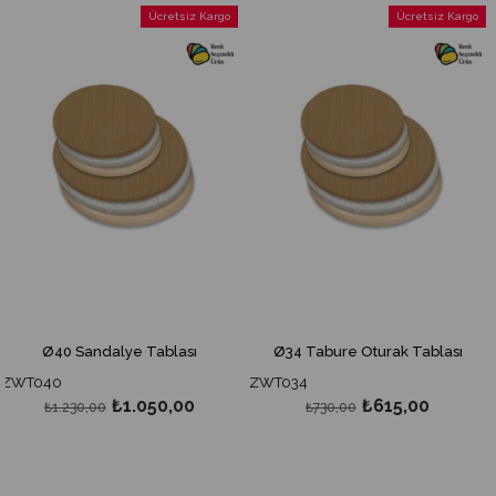
İndirim
İndirim
Ücretsiz Kargo
Ücretsiz Kargo
%15İndirim
%16İndirim
40 Sandalye Tablası
Ø34 Tabure Oturak Tablası
Ø34 We
0
ZWT034
SAD00
₺1.050,00
₺615,00
1.230,00
₺730,00
₺