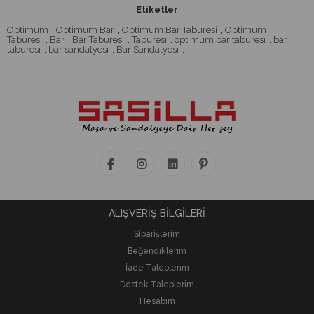
Etiketler
Optimum
,
Optimum Bar
,
Optimum Bar Taburesi
,
Optimum
Taburesi
,
Bar
,
Bar Taburesi
,
Taburesi
,
optimum bar taburesi
,
bar
taburesi
,
bar sandalyesi
,
Bar Sandalyesi
,
ALIŞVERİŞ BİLGİLERİ
Siparişlerim
Beğendiklerim
İade Taleplerim
Destek Taleplerim
Hesabım