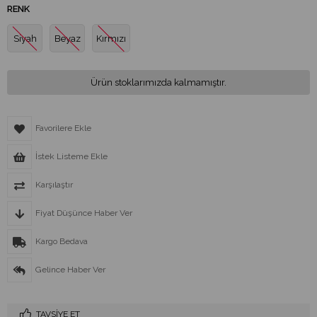
RENK
Siyah
Beyaz
Kırmızı
Ürün stoklarımızda kalmamıştır.
Favorilere Ekle
İstek Listeme Ekle
Karşılaştır
Fiyat Düşünce Haber Ver
Kargo Bedava
Gelince Haber Ver
TAVSIYE ET