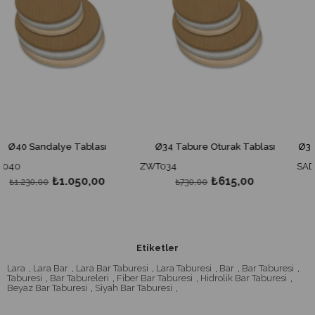
 Tablası
Ø34 Tabure Oturak Tablası
Ø34 Werzalit (Wer
ZWT034
SAD001
.050,00
₺615,00
₺1
₺730,00
₺2.300,00
Etiketler
Lara
,
Lara Bar
,
Lara Bar Taburesi
,
Lara Taburesi
,
Bar
,
Bar Taburesi
,
Taburesi
,
Bar Tabureleri
,
Fiber Bar Taburesi
,
Hidrolik Bar Taburesi
,
Beyaz Bar Taburesi
,
Siyah Bar Taburesi
,