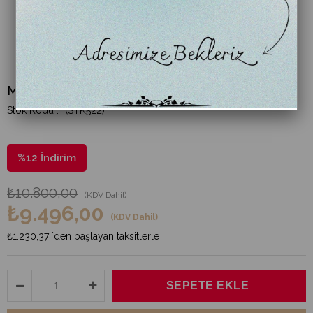
Minderli Puf
(STK522)
%
12
İndirim
₺10.800,00
(KDV Dahil)
₺9.496,00
(KDV Dahil)
₺1.230,37
`den başlayan taksitlerle