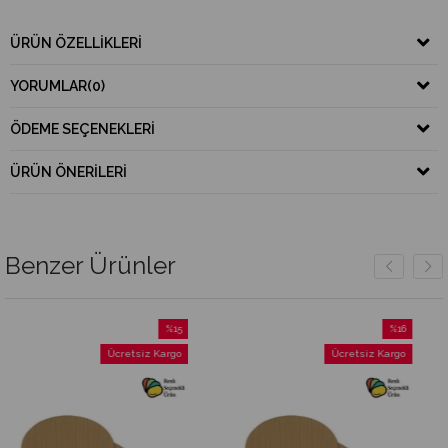
ÜRÜN ÖZELLIKLERI
YORUMLAR
(0)
ÖDEME SEÇENEKLERI
ÜRÜN ÖNERILERI
Benzer Ürünler
%15
%16
İndirim
İndirim
Ücretsiz Kargo
Ücretsiz Kargo
%15İndirim
%16İndirim